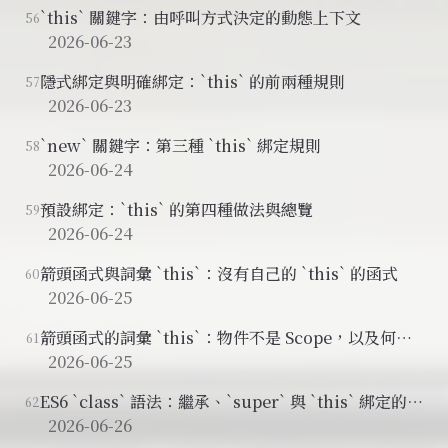
`this` 關鍵字：由呼叫方式決定的動態上下文
56
2026-06-23
隱式綁定與明確綁定：`this` 的前兩種規則
57
2026-06-23
`new` 關鍵字：第三種 `this` 綁定規則
58
2026-06-24
預設綁定：`this` 的第四種做法與總覽
59
2026-06-24
箭頭函式與詞彙 `this`：沒有自己的 `this` 的函式
60
2026-06-25
箭頭函式的詞彙 `this`：物件不是 Scope，以及何時
61
該用箭頭函式
2026-06-25
ES6 `class` 語法：繼承、`super` 與 `this` 綁定的陷
62
阱
2026-06-26