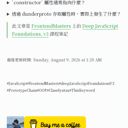
`constructor` 屬性通常指向什麼？
透過 dunderproto 存取屬性時，實際上發生了什麼？
此文章是
FrontendMasters
上的
Deep JavaScript
Foundations, v3
課程筆記
最後更新時間:
Sunday, August 9, 2026 at 1:20 AM
#JavaScript
#frontendMasters
#deepJavaScriptFoundationsV3
#PrototypeChain
#OOP
#ClassSyntax
#ThisKeyword