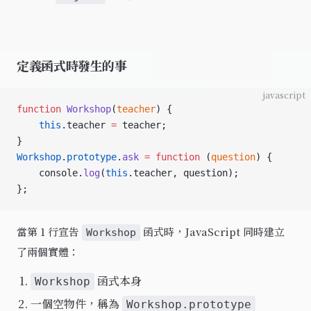
定義函式時發生的事
javascript
function
 Workshop
(
teacher
) {
    this
.teacher 
=
 teacher;
}
Workshop
.
prototype
.
ask
 =
 function
 (
question
) {
    console.
log
(
this
.teacher, question);
};
當第 1 行宣告
函式時，JavaScript 同時建立
Workshop
了兩個實體：
函式本身
Workshop
一個空物件，稱為
Workshop.prototype