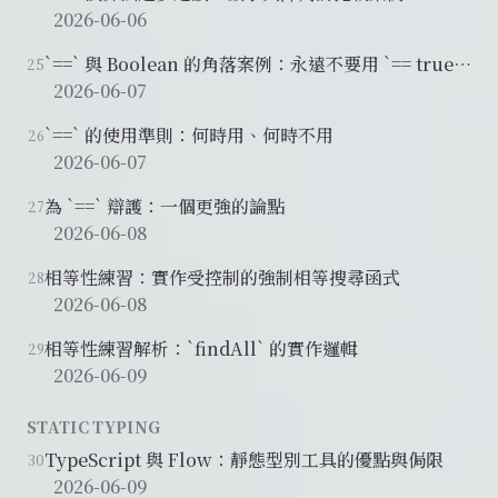
2026-06-06
`==` 與 Boolean 的角落案例：永遠不要用 `== true`
25
或 `== false`
2026-06-07
`==` 的使用準則：何時用、何時不用
26
2026-06-07
為 `==` 辯護：一個更強的論點
27
2026-06-08
相等性練習：實作受控制的強制相等搜尋函式
28
2026-06-08
相等性練習解析：`findAll` 的實作邏輯
29
2026-06-09
STATIC TYPING
TypeScript 與 Flow：靜態型別工具的優點與侷限
30
2026-06-09