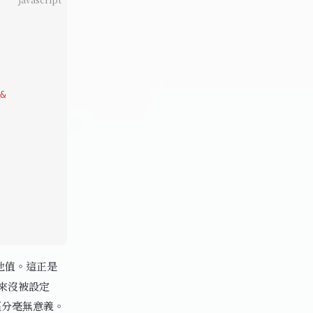
&
他值。這正是
來沒被設定
區分毫無意義。