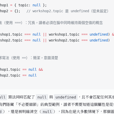
hop1 
=
 { topic: 
null
 };
hop2 
=
 {};   
// workshop2.topic 是 undefined（從未設定）
寫法（使用 ===）：冗長，讀者必須在腦中同時維持兩個空值的概念
shop1.topic 
===
 null
 ||
 workshop1.topic 
===
 undefined
) 
&
shop2.topic 
===
 null
 ||
 workshop2.topic 
===
 undefined
)
相等寫法（使用 ==）：簡潔，意圖清楚
hop1.topic 
==
 null
 &&
hop2.topic 
==
 null
寫法同時匹配了
與
，且不會匹配任何其
ull
null
undefined
我們隱藏「不必要細節」的典型範例，讀者不需要知道這個屬性是從
），還是被明確清空（
），因為在絕大多數情境下，那個
d
null