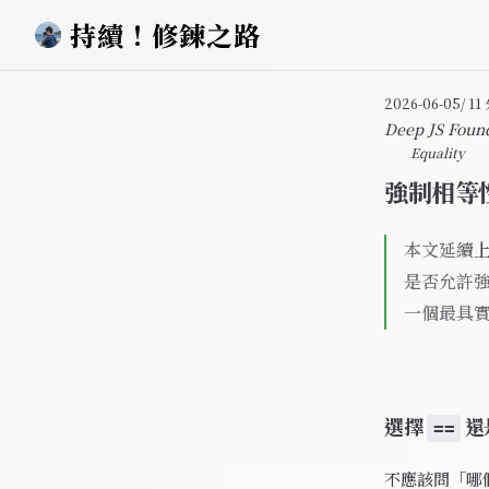
持續！修鍊之路
Skip to content
2026-06-05
/ 1
Deep JS Foun
Equality
強制相等
本文延續
是否允許
一個最具
選擇
還
==
不應該問「哪