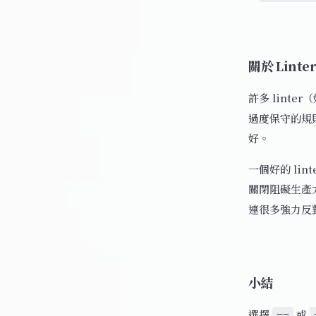
關於 Lint
許多 linte
過度保守的規
好。
一個好的 li
關閉阻礙生產
連很多強力反
小結
選擇
或
==