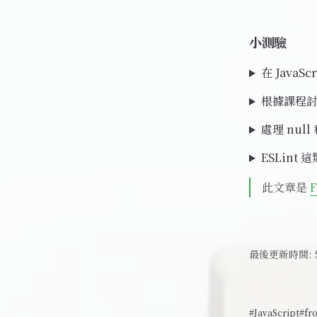
小測驗
在 Java
根據課程討論
處理 nul
ESLint 
此文章是
F
最後更新時間:
#JavaScript
#fr