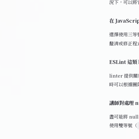
況下，可以將
在 JavaS
選擇使用三等
釐清或修正程
ESLint 這
linter 
時可以根據團
講師對處理 nu
盡可能將 nul
使用雙等號（