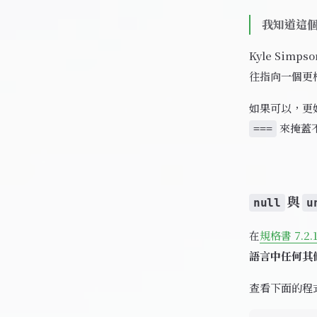
我知道這
Kyle Simp
往指向一個更
如果可以，更
來掩蓋不
===
與
null
u
在
規格書 7.2.
語言中任何其
查看下面的程