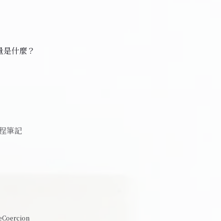
考量是什麼？
程筆記
eCoercion