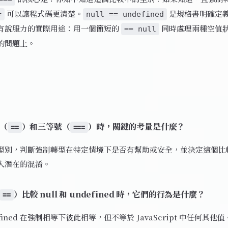
可以讓程式碼更清楚。
是規格書明確定
=
null == undefined
有說服力的實際用途：用一個簡短的
同時處理兩種空值
== null
的問題上。
（
）和三等號（
）時，關鍵的考量是什麼？
==
===
型別，判斷強制轉型在特定情境下是否有幫助或安全，並決定這個比
入潛在的混淆。
）比較 null 和 undefined 時，它們的行為是什麼？
==
ndefined 在強制相等下彼此相等，但不等於 JavaScript 中任何其