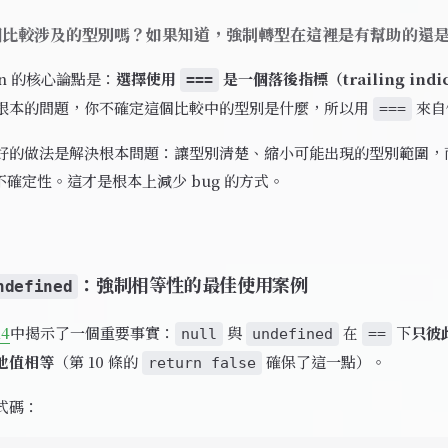
個比較涉及的型別嗎？如果知道，強制轉型在這裡是有幫助的還
son 的核心論點是：
選擇使用
是一個落後指標（trailing indic
===
根本的問題，你不確定這個比較中的型別是什麼，所以用
來自
===
好的做法是解決根本問題：讓型別清楚、縮小可能出現的型別範圍，
確定性。這才是根本上減少 bug 的方式。
：強制相等性的最佳使用案例
ndefined
14
中揭示了一個重要事實：
與
在
下
只彼
null
undefined
==
他值相等
（第 10 條的
確保了這一點）。
return false
式碼：