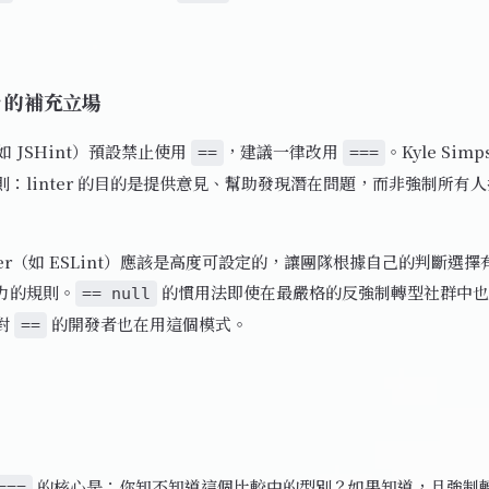
er 的補充立場
r（如 JSHint）預設禁止使用
，建議一律改用
。Kyle Sim
==
===
則：linter 的目的是提供意見、幫助發現潛在問題，而非強制所有
nter（如 ESLint）應該是高度可設定的，讓團隊根據自己的判斷選
力的規則。
的慣用法即使在最嚴格的反強制轉型社群中也
== null
對
的開發者也在用這個模式。
==
的核心是：你知不知道這個比較中的型別？如果知道，且強制
===