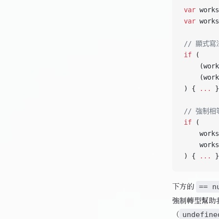
var
 works
var
 works
// 顯式
if
 (
    (work
    (work
) { 
...
 }
// 強制
if
 (
    works
    works
) { 
...
 }
下方的
== n
強制轉型幫助
（
undefine