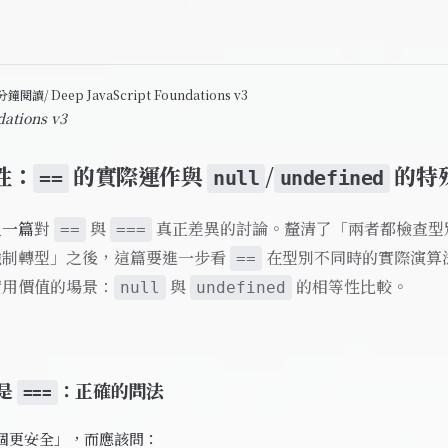
1 分鐘閱讀
/ Deep JavaScript Foundations v3
dations v3
性：
的實際運作與
/
的特
==
null
undefined
上一篇
對
與
真正差異的討論。釐清了「兩者都檢查型
==
===
強制轉型」之後，這篇要進一步看
在型別不同時的實際演算
==
實用價值的場景：
與
的相等性比較。
null
undefined
是
：正確的問法
===
個更安全」，而應該問：