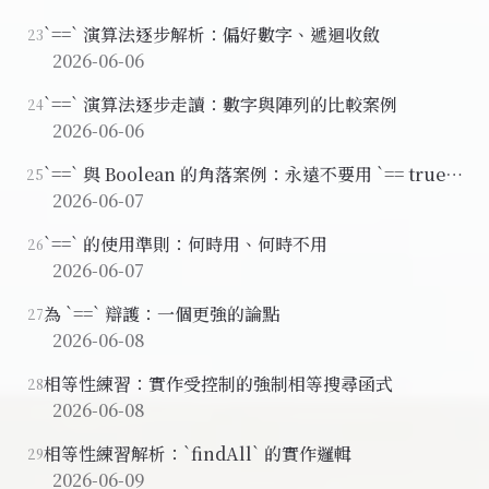
`==` 演算法逐步解析：偏好數字、遞迴收斂
23
2026-06-06
`==` 演算法逐步走讀：數字與陣列的比較案例
24
2026-06-06
`==` 與 Boolean 的角落案例：永遠不要用 `== true`
25
或 `== false`
2026-06-07
`==` 的使用準則：何時用、何時不用
26
2026-06-07
為 `==` 辯護：一個更強的論點
27
2026-06-08
相等性練習：實作受控制的強制相等搜尋函式
28
2026-06-08
相等性練習解析：`findAll` 的實作邏輯
29
2026-06-09