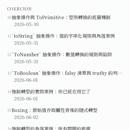
COERCION
抽象操作與 ToPrimitive：型別轉換的底層機制
10
2026-05-30
`toString` 抽象操作：值的字串化規則與角落案例
11
2026-05-31
`ToNumber` 抽象操作：數值轉換的規則與陷阱
12
2026-05-31
`ToBoolean` 抽象操作：falsy 清單與 truthy 的判斷
13
邏輯
2026-06-01
強制轉型的實際案例：你已經在用它了
14
2026-06-01
Boxing：原始值存取屬性背後的隱式轉型
15
2026-06-02
強制轉型的角落案例：所有問題的根源
16