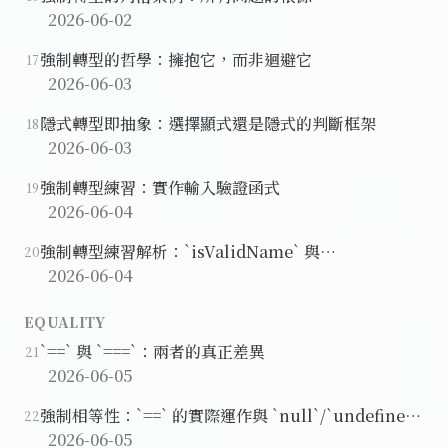
2026-06-02
強制轉型的哲學：擁抱它，而非迴避它
17
2026-06-03
隱式轉型即抽象：選擇顯式還是隱式的判斷框架
18
2026-06-03
強制轉型練習：實作輸入驗證函式
19
2026-06-04
強制轉型練習解析：`isValidName` 與
20
`hoursAttended`
2026-06-04
EQUALITY
`==` 與 `===`：兩者的真正差異
21
2026-06-05
強制相等性：`==` 的實際運作與 `null`/`undefined`
22
的特殊關係
2026-06-05