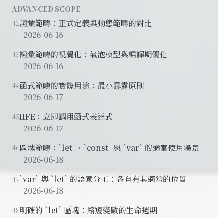
ADVANCED SCOPE
詞彙範疇：正式定義與動態範疇的對比
42
2026-06-16
詞彙範疇的視覺化：氣泡模型與編譯期優化
43
2026-06-16
函式範疇的實際用途：最小暴露原則
44
2026-06-17
IIFE：立即調用函式表達式
45
2026-06-17
區塊範疇：`let`、`const` 與 `var` 的適當使用場景
46
2026-06-18
`var` 與 `let` 的語意分工：各自有其適當的位置
47
2026-06-18
明確的 `let` 區塊：縮短變數的生命週期
48