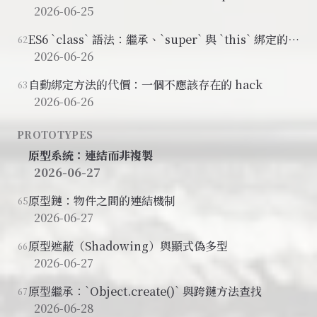
該用箭頭函式
2026-06-25
ES6 `class` 語法：繼承、`super` 與 `this` 綁定的陷
62
阱
2026-06-26
自動綁定方法的代價：一個不應該存在的 hack
63
2026-06-26
PROTOTYPES
原型系統：連結而非複製
2026-06-27
原型鏈：物件之間的連結機制
65
2026-06-27
原型遮蔽（Shadowing）與顯式偽多型
66
2026-06-27
原型繼承：`Object.create()` 與跨鏈方法查找
67
2026-06-28