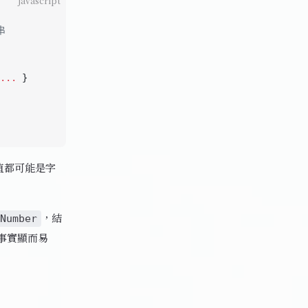
javascript
串
...
 }
值都可能是字
，結
Number
事實顯而易