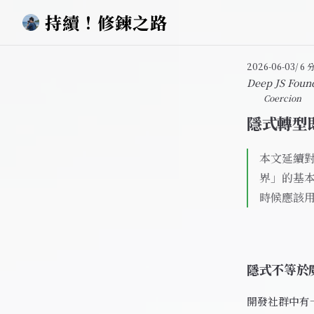
持續！修鍊之路
Skip to content
2026-06-03
/ 6
Deep JS Foun
Coercion
隱式轉型
本文延續
界」的基
時候應該
隱式不等於
開發社群中有