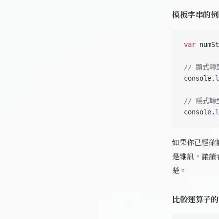
模板字串的例
var
 numSt
// 顯式轉
console.
l
// 隱式
console.
l
如果你已經確
是雜訊，讓讀者
楚。
比較運算子的