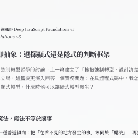
 分鐘閱讀
/ Deep JavaScript Foundations v3
dations v3
即抽象：選擇顯式還是隱式的判斷框架
對強制轉型哲學的討論。
上一篇
建立了「擁抱強制轉型、設計清
本立場，這篇要更深入回答一個實務問題：在具體程式碼中，我
用顯式轉型，什麼時候可以讓隱式轉型發生？
魔法，魔法不等於壞事
一種普遍傾向：把「在看不見的地方發生的事」等同於「魔法」，再