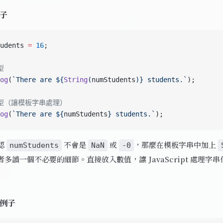
子
udents 
=
 16
;
型
og
(
`There are ${
String
(
numStudents
)
} students.`
);
轉型（讓模板字串處理）
og
(
`There are ${
numStudents
} students.`
);
認
不會是
或
，那麼在模板字串中加上
numStudents
NaN
-0
多讀一個不必要的細節。直接放入數值，讓 JavaScript 處理字
例子