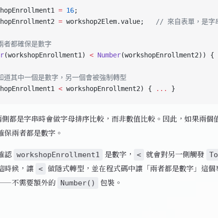
hopEnrollment1 
=
 16
;
hopEnrollment2 
=
 workshop2Elem.value;   
// 來自表單，是字
：兩者都確保是數字
r
(workshopEnrollment1) 
<
 Number
(workshopEnrollment2)) { 
：知道其中一個是數字，另一個會被強制轉型
hopEnrollment1 
<
 workshopEnrollment2) { 
...
 }
兩側都是字串時會做字母排序比較，而非數值比較。因此，如果兩個
確保兩者都是數字。
確認
是數字，
就會對另一側觸發
workshopEnrollment1
<
To
這時候，讓
做隱式轉型，並在程式碼中讓「兩者都是數字」這個
<
——不需要額外的
包裝。
Number()