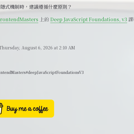
對隱式機制時，建議遵循什麼原則？
rontendMasters
上的
Deep JavaScript Foundations, v3
課
Thursday, August 6, 2026 at 2:10 AM
ontendMasters
#deepJavaScriptFoundationsV3