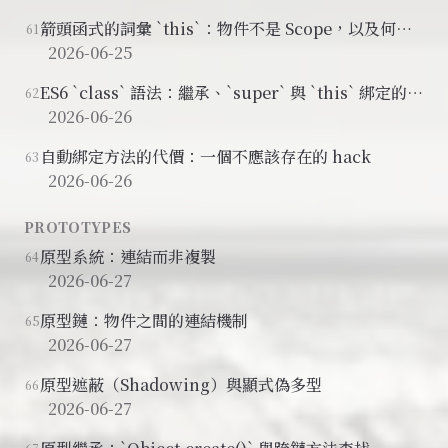
箭頭函式的詞彙 `this`：物件不是 Scope，以及何時
61
該用箭頭函式
2026-06-25
ES6 `class` 語法：繼承、`super` 與 `this` 綁定的陷
62
阱
2026-06-26
自動綁定方法的代價：一個不應該存在的 hack
63
2026-06-26
PROTOTYPES
原型系統：連結而非複製
64
2026-06-27
原型鏈：物件之間的連結機制
65
2026-06-27
原型遮蔽（Shadowing）與顯式偽多型
66
2026-06-27