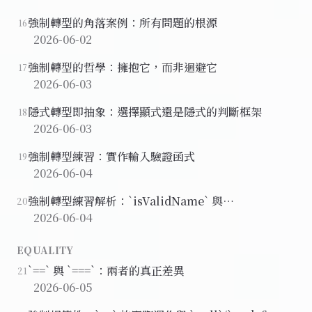
強制轉型的角落案例：所有問題的根源
16
2026-06-02
強制轉型的哲學：擁抱它，而非迴避它
17
2026-06-03
隱式轉型即抽象：選擇顯式還是隱式的判斷框架
18
2026-06-03
強制轉型練習：實作輸入驗證函式
19
2026-06-04
強制轉型練習解析：`isValidName` 與
20
`hoursAttended`
2026-06-04
EQUALITY
`==` 與 `===`：兩者的真正差異
21
2026-06-05