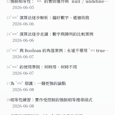
強制相等性：`==` 的實際運作與 `null`/`undefined`
22
的特殊關係
2026-06-05
`==` 演算法逐步解析：偏好數字、遞迴收斂
23
2026-06-06
`==` 演算法逐步走讀：數字與陣列的比較案例
24
2026-06-06
`==` 與 Boolean 的角落案例：永遠不要用 `== true`
25
或 `== false`
2026-06-07
`==` 的使用準則：何時用、何時不用
26
2026-06-07
為 `==` 辯護：一個更強的論點
27
2026-06-08
相等性練習：實作受控制的強制相等搜尋函式
28
2026-06-08