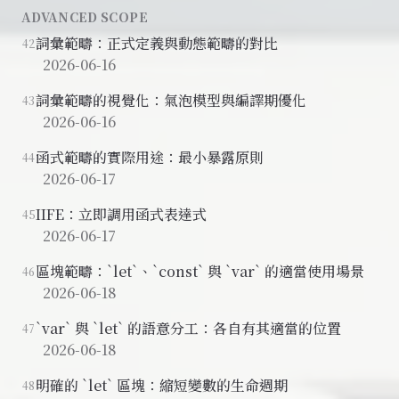
ADVANCED SCOPE
詞彙範疇：正式定義與動態範疇的對比
42
2026-06-16
詞彙範疇的視覺化：氣泡模型與編譯期優化
43
2026-06-16
函式範疇的實際用途：最小暴露原則
44
2026-06-17
IIFE：立即調用函式表達式
45
2026-06-17
區塊範疇：`let`、`const` 與 `var` 的適當使用場景
46
2026-06-18
`var` 與 `let` 的語意分工：各自有其適當的位置
47
2026-06-18
明確的 `let` 區塊：縮短變數的生命週期
48