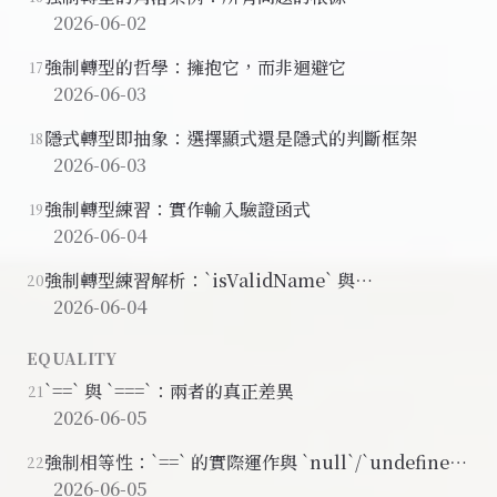
2026-06-02
強制轉型的哲學：擁抱它，而非迴避它
17
2026-06-03
隱式轉型即抽象：選擇顯式還是隱式的判斷框架
18
2026-06-03
強制轉型練習：實作輸入驗證函式
19
2026-06-04
強制轉型練習解析：`isValidName` 與
20
`hoursAttended`
2026-06-04
EQUALITY
`==` 與 `===`：兩者的真正差異
21
2026-06-05
強制相等性：`==` 的實際運作與 `null`/`undefined`
22
的特殊關係
2026-06-05