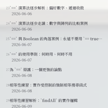
`==` 演算法逐步解析：偏好數字、遞迴收斂
23
2026-06-06
`==` 演算法逐步走讀：數字與陣列的比較案例
24
2026-06-06
`==` 與 Boolean 的角落案例：永遠不要用 `== true`
25
或 `== false`
2026-06-07
`==` 的使用準則：何時用、何時不用
26
2026-06-07
為 `==` 辯護：一個更強的論點
27
2026-06-08
相等性練習：實作受控制的強制相等搜尋函式
28
2026-06-08
相等性練習解析：`findAll` 的實作邏輯
29
2026-06-09