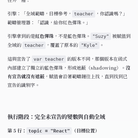
引擎：「全域範疇，目標參考，
，你認識嗎？」
teacher
範疇管理器：「認識，給你紅色彈珠。」
引擎拿到的是
紅色彈珠
，不是藍色彈珠。
被賦值到
"Suzy"
全域的
，覆蓋了原本的
。
teacher
"Kyle"
這與宣告了
的版本不同，那個版本在函式
var teacher
內部建立了獨立的藍色彈珠，形成遮蔽（shadowing）。
沒
有宣告就沒有遮蔽
，賦值會沿著範疇鏈往上找，直到找到已
宣告的識別字。
執行階段：完全未宣告的變數與自動全域
第 5 行：
（目標位置）
topic = "React"