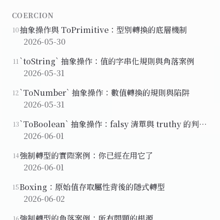
COERCION
抽象操作與 ToPrimitive：型別轉換的底層機制
10
2026-05-30
`toString` 抽象操作：值的字串化規則與角落案例
11
2026-05-31
`ToNumber` 抽象操作：數值轉換的規則與陷阱
12
2026-05-31
`ToBoolean` 抽象操作：falsy 清單與 truthy 的判斷
13
邏輯
2026-06-01
強制轉型的實際案例：你已經在用它了
14
2026-06-01
Boxing：原始值存取屬性背後的隱式轉型
15
2026-06-02
強制轉型的角落案例：所有問題的根源
16