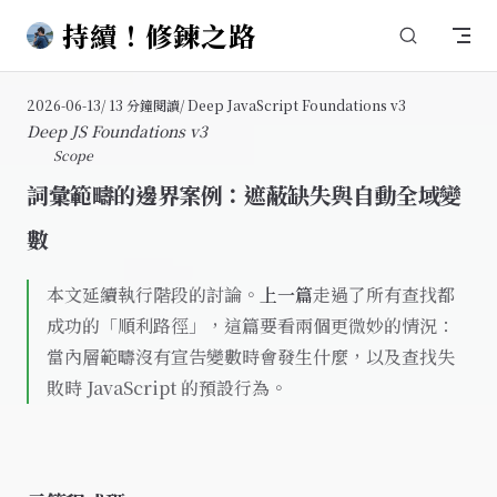
持續！修鍊之路
Skip to content
2026-06-13
/ 13 分鐘閱讀
/ Deep JavaScript Foundations v3
Deep JS Foundations v3
Scope
詞彙範疇的邊界案例：遮蔽缺失與自動全域變
數
本文延續執行階段的討論。
上一篇
走過了所有查找都
成功的「順利路徑」，這篇要看兩個更微妙的情況：
當內層範疇沒有宣告變數時會發生什麼，以及查找失
敗時 JavaScript 的預設行為。