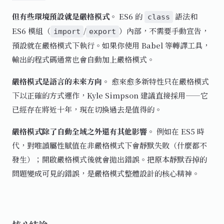
但有些環境預設就是嚴格模式。
ES6 的
語法和
class
ES6 模組（
/
）內部，不需要手動宣告，
import
export
預設就在嚴格模式下執行。如果你使用 Babel 等轉譯工具，
輸出的程式碼通常也會自動加上嚴格模式。
嚴格模式是語言的未來方向。
愈來愈多新特性只在嚴格模式
下以正確的方式運作，Kyle Simpson 建議直接採用——它
已經存在將近十年，現在切換過去是值得的。
嚴格模式除了自動全域之外還有其他影響。
例如在 ES5 時
代，對唯讀屬性賦值在非嚴格模式下會靜默失敗（什麼都不
發生）；開啟嚴格模式後就會拋出錯誤。把原本靜默吞掉的
問題變成可見的錯誤，是嚴格模式整體設計的核心精神。