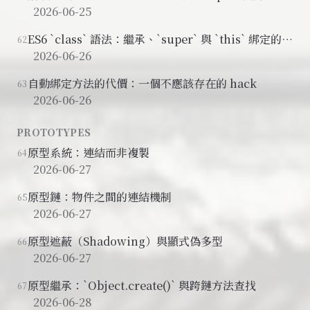
該用箭頭函式
2026-06-25
ES6 `class` 語法：繼承、`super` 與 `this` 綁定的陷
62
阱
2026-06-26
自動綁定方法的代價：一個不應該存在的 hack
63
2026-06-26
PROTOTYPES
原型系統：連結而非複製
64
2026-06-27
原型鏈：物件之間的連結機制
65
2026-06-27
原型遮蔽（Shadowing）與顯式偽多型
66
2026-06-27
原型繼承：`Object.create()` 與跨鏈方法查找
67
2026-06-28