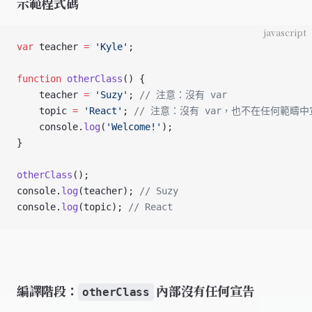
示範程式碼
javascript
var
 teacher 
=
 'Kyle'
;
function
 otherClass
() {
    teacher 
=
 'Suzy'
; 
// 注意：沒有 var
    topic 
=
 'React'
; 
// 注意：沒有 var，也不在任何範疇中
    console.
log
(
'Welcome!'
);
}
otherClass
();
console.
log
(teacher); 
// Suzy
console.
log
(topic); 
// React
編譯階段：
內部沒有任何宣告
otherClass