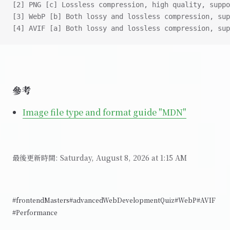
[2] PNG [c] Lossless compression, high quality, suppo
[3] WebP [b] Both lossy and lossless compression, sup
[4] AVIF [a] Both lossy and lossless compression, sup
參考
Image file type and format guide "MDN"
最後更新時間:
Saturday, August 8, 2026 at 1:15 AM
#frontendMasters
#advancedWebDevelopmentQuiz
#WebP
#AVIF
#Performance