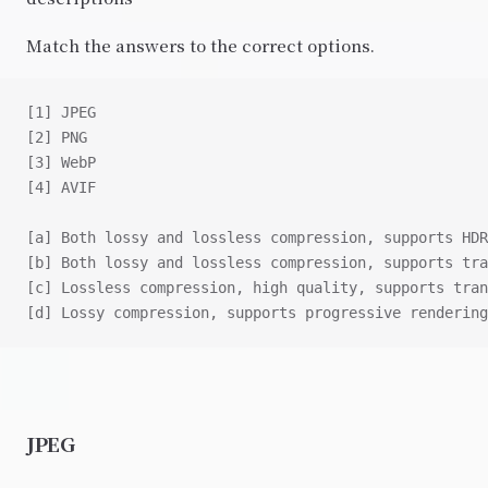
Match the answers to the correct options.
[1] JPEG
[2] PNG
[3] WebP
[4] AVIF
[a] Both lossy and lossless compression, supports HDR
[b] Both lossy and lossless compression, supports tra
[c] Lossless compression, high quality, supports tran
[d] Lossy compression, supports progressive rendering
JPEG