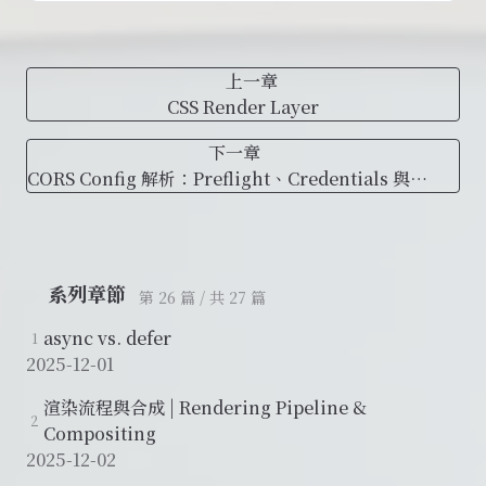
上一章
CSS Render Layer
下一章
CORS Config 解析：Preflight、Credentials 與
Response Headers
系列章節
第 26 篇 / 共 27 篇
async vs. defer
1
2025-12-01
渲染流程與合成 | Rendering Pipeline &
2
Compositing
2025-12-02