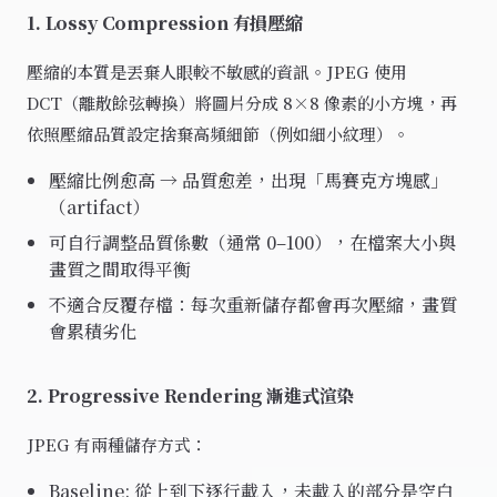
1. Lossy Compression 有損壓縮
壓縮的本質是丟棄人眼較不敏感的資訊。JPEG 使用
DCT（離散餘弦轉換）將圖片分成 8×8 像素的小方塊，再
依照壓縮品質設定捨棄高頻細節（例如細小紋理）。
壓縮比例愈高 → 品質愈差，出現「馬賽克方塊感」
（artifact）
可自行調整品質係數（通常 0–100），在檔案大小與
畫質之間取得平衡
不適合反覆存檔：每次重新儲存都會再次壓縮，畫質
會累積劣化
2. Progressive Rendering 漸進式渲染
JPEG 有兩種儲存方式：
Baseline: 從上到下逐行載入，未載入的部分是空白