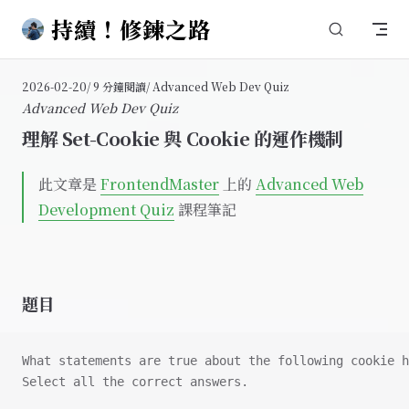
持續！修鍊之路
Skip to content
2026-02-20
/ 9 分鐘閱讀
/ Advanced Web Dev Quiz
Advanced Web Dev Quiz
理解 Set-Cookie 與 Cookie 的運作機制
此文章是
FrontendMaster
上的
Advanced Web
Development Quiz
課程筆記
題目
What statements are true about the following cookie h
Select all the correct answers.