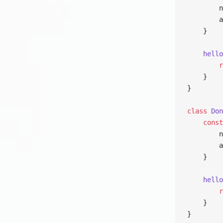
        n
        a
    }
    hello
        r
    }
}
class
 Don
    const
        n
        a
    }
    hello
        r
    }
}