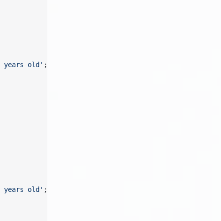
 years old'
;
 years old'
;