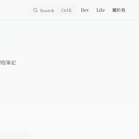
Main Navigation
Dev
Life
關於我
Search
K
程筆記