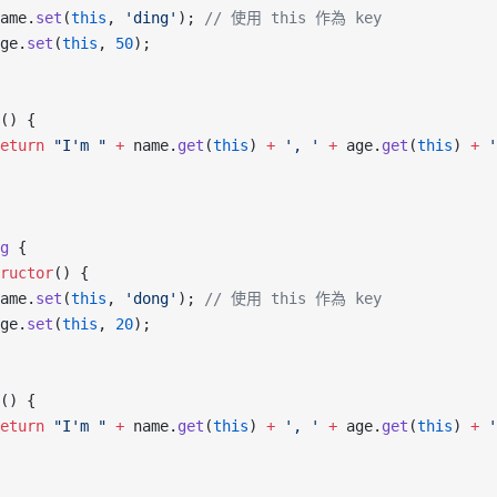
ame.
set
(
this
, 
'ding'
); 
// 使用 this 作為 key
ge.
set
(
this
, 
50
);
() {
eturn
 "I'm "
 +
 name.
get
(
this
) 
+
 ', '
 +
 age.
get
(
this
) 
+
 '
g
 {
ructor
() {
ame.
set
(
this
, 
'dong'
); 
// 使用 this 作為 key
ge.
set
(
this
, 
20
);
() {
eturn
 "I'm "
 +
 name.
get
(
this
) 
+
 ', '
 +
 age.
get
(
this
) 
+
 '