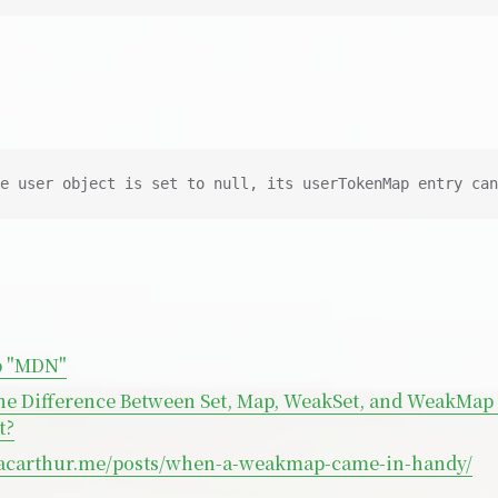
e user object is set to null, its userTokenMap entry can
 "MDN"
the Difference Between Set, Map, WeakSet, and WeakMap
t?
macarthur.me/posts/when-a-weakmap-came-in-handy/