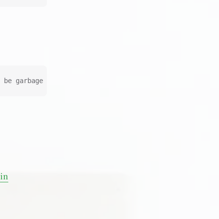
 be garbage collected
 in