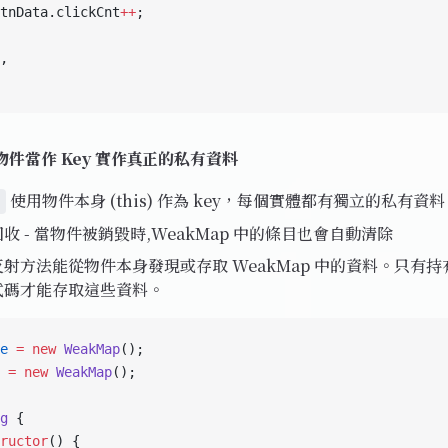
tnData.clickCnt
++
;
,
s 物件當作 Key 實作真正的私有資料
使用物件本身 (this) 作為 key，每個實體都有獨立的私有資料
收 - 當物件被銷毀時,WeakMap 中的條目也會自動清除
射方法能從物件本身發現或存取 WeakMap 中的資料。只有持有 
式碼才能存取這些資料。
e
 =
 new
 WeakMap
();
 =
 new
 WeakMap
();
g
 {
ructor
() {