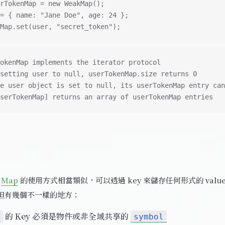
rTokenMap = new WeakMap();
= { name: "Jane Doe", age: 24 };
Map.set(user, "secret_token");
okenMap implements the iterator protocol
setting user to null, userTokenMap.size returns 0
e user object is set to null, its userTokenMap entry can
serTokenMap] returns an array of userTokenMap entries
與
Map
的使用方式相當類似，可以透過 key 來儲存任何形式的 value
但有幾個不一樣的地方：
的 Key 必須是物件或非全域共享的
symbol