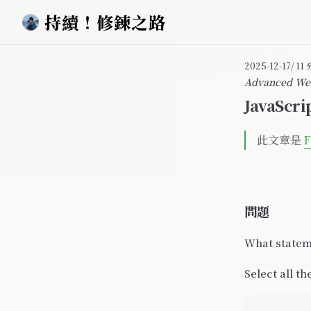
持續！修鍊之路
Skip to content
2025-12-17
/ 1
Advanced We
JavaSc
此文章是
F
問題
What statem
Select all t