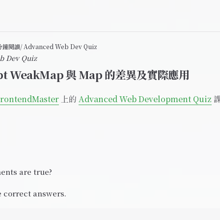
1 分鐘閱讀
/ Advanced Web Dev Quiz
b Dev Quiz
ript WeakMap 與 Map 的差異及實際應用
rontendMaster
上的
Advanced Web Development Quiz
課
ents are true?
he correct answers.