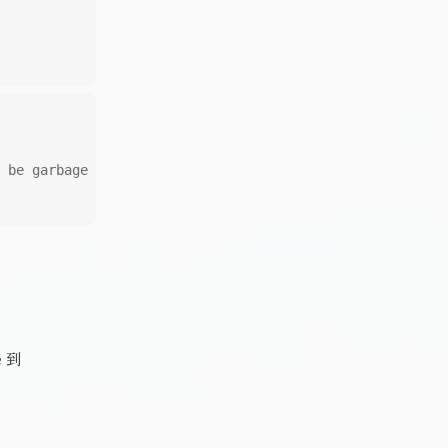
 be garbage collected
 到