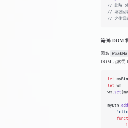
// 此時 
// 垃圾
// 之後嘗
範例: DOM 
因為
WeakMa
DOM 元素從
let
 myBtn
let
 wm 
=
 
wm.
set
(my
myBtn.
add
    'clic
    funct
        l