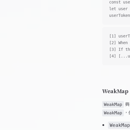
const use
let user 
userToken
[1] userT
[2] When 
[3] If th
[4] [...u
WeakMap
WeakMap
，
WeakMap
WeakMap