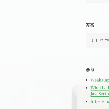
答案
[3] If th
參考
WeakMap
What Is 
JavaScrip
https://