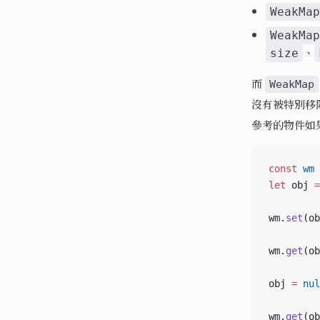
WeakMap
WeakMap
、
size
而
WeakMap
沒有被特別移
參考的物件如
const
 wm
 
let
 obj 
=
wm.
set
(ob
wm.
get
(ob
obj 
=
 nul
wm.
get
(ob