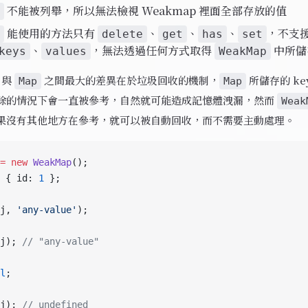
不能被列舉，所以無法檢視 Weakmap 裡面全部存放的值
能使用的方法只有
、
、
、
，不支
delete
get
has
set
、
，無法透過任何方式取得
中所儲
keys
values
WeakMap
與
之間最大的差異在於垃圾回收的機制，
所儲存的 key 
Map
Map
除的情況下會一直被參考，自然就可能造成記憶體洩漏，然而
Weak
果沒有其他地方在參考，就可以被自動回收，而不需要主動處理。
=
 new
 WeakMap
();
 { id: 
1
 };
j, 
'any-value'
);
j); 
// "any-value"
l
;
j); 
// undefined