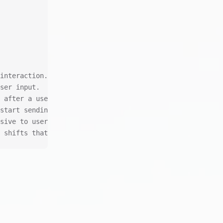
interaction.
ser input.
 after a user interacts with it.
start sending data back to the client.
sive to user input.
 shifts that occur on a webpage as it loads.