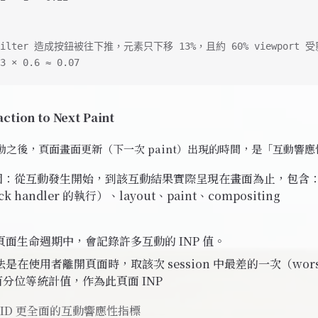
ilter 造成按鈕被往下推，元素只下移 13%，且約 60% viewport 
3 × 0.6 ≈ 0.07
action to Next Paint
動之後，頁面畫面更新（下一次 paint）出現的時間，是「互動響
圍：從互動發生開始，到該互動結果實際呈現在畫面為止，包含
ck handler 的執行）、layout、paint、compositing
：
頁面生命週期中，會記錄許多互動的 INP 值。
是在使用者離開頁面時，取該次 session 中最差的一次（wors
 百分位等統計值，作為此頁面 INP
FID 更全面的互動響應性指標