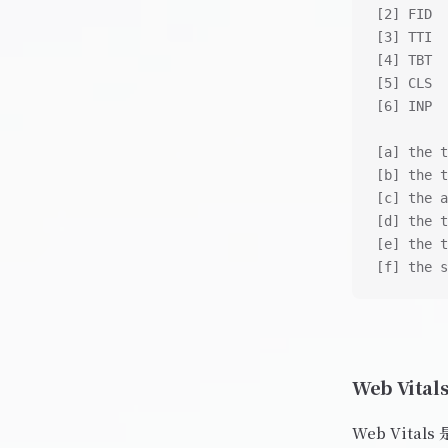
[2] FID
[3] TTI
[4] TBT
[5] CLS
[6] INP
[a] the t
[b] the t
[c] the a
[d] the t
[e] the t
[f] the s
Web Vital
Web Vita