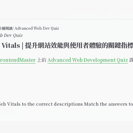
4 分鐘閱讀
/ Advanced Web Dev Quiz
b Dev Quiz
b Vitals | 提升網站效能與使用者體驗的關鍵指
rontendMaster
上的
Advanced Web Development Quiz
課
b Vitals to the correct descriptions Match the answers to