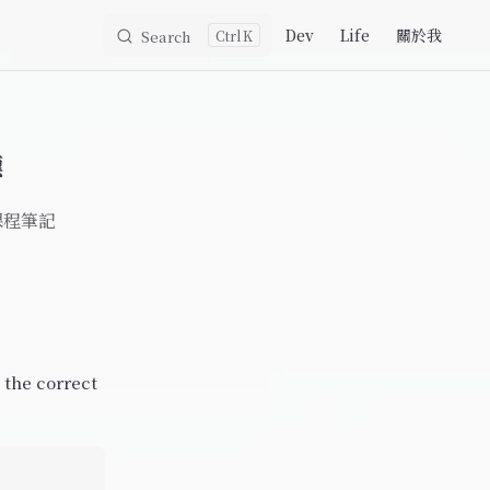
Main Navigation
Dev
Life
關於我
Search
K
標
程筆記
 the correct