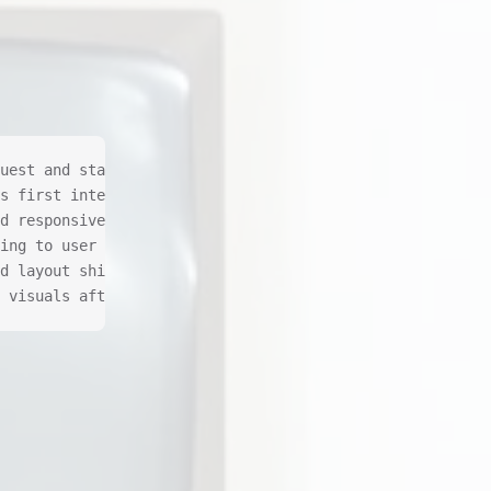
uest and start sending data back to the client.
s first interaction.
d responsive to user input.
ing to user input.
d layout shifts that occur on a webpage as it loads.
 visuals after a user interacts with it.