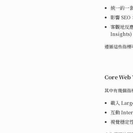
統一的一
影響 SE
客觀地反應
Insig
遵循這些指標
Core Web 
其中有幾個指
載入 Larg
互動 Inte
視覺穩定性 