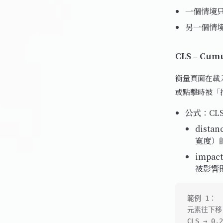
一個情境只
另一個情境
CLS – Cumu
衡量頁面在載
或點擊時被「
公式：CLS =
dist
寬度）的比
impac
被影響則
範例 1：
元素往下移 
CLS → 0.2