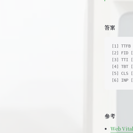
答案
[1] TTFB 
[2] FID [
[3] TTI [
[4] TBT [
[5] CLS [
[6] INP [
參考
Web Vita