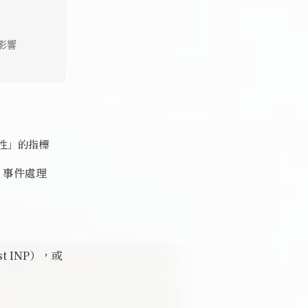
受影響
應性」的指標
：事件處理
t INP），或