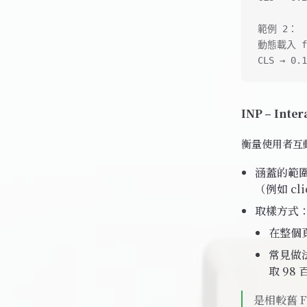
範例 2：
動態載入 f
CLS → 0.1
INP – Inter
衡量使用者互
涵蓋的範
（例如 cli
取樣方式
在整個
常見做法
取 98
是相較舊 