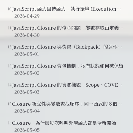
JavaScript 函式回傳函式：執行環境 (Execution
10
Context) 與 Call Stack 運作解析
2026-04-29
JavaScript Closure 的核心問題：變數存取由定義位
11
置還是呼叫位置決定？
2026-04-30
JavaScript Closure 與背包（Backpack）的運作機
12
制
2026-05-01
JavaScript Closure 背包機制：私有狀態如何被保留
13
2026-05-02
JavaScript Closure 的真實樣貌：Scope、COVE 與
14
詞彙作用域
2026-05-03
Closure 獨立性與變數查找順序：同一函式的多個閉
15
包互不干擾
2026-05-04
Closure：為什麼每次呼叫外層函式都是全新開始
16
2026-05-05