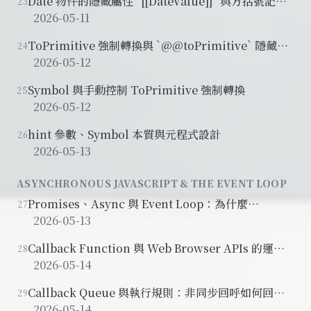
Date 物件的隱藏屬性 `[[DateValue]]` 與方括號記法
23
動態存取
2026-05-11
ToPrimitive 強制轉換與 `@@toPrimitive` 隱藏屬
24
性
2026-05-12
Symbol 與手動控制 ToPrimitive 強制轉換
25
2026-05-12
hint 參數、Symbol 本質與元程式設計
26
2026-05-13
ASYNCHRONOUS JAVASCRIPT & THE EVENT LOOP
Promises、Async 與 Event Loop：為什麼
27
JavaScript 需要非同步機制
2026-05-13
Callback Function 與 Web Browser APIs 的運作
28
原理
2026-05-14
Callback Queue 與執行規則：非同步回呼如何回到
29
JavaScript
2026-05-14