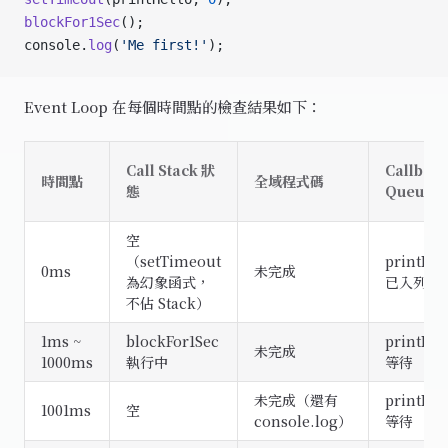
blockFor1Sec
();
console.
log
(
'Me first!'
);
Event Loop 在每個時間點的檢查結果如下：
Call Stack 狀
Callbac
時間點
全域程式碼
態
Queue
空
（setTimeout
printHel
0ms
未完成
為幻象函式，
已入列
不佔 Stack）
1ms ~
blockFor1Sec
printHel
未完成
1000ms
執行中
等待
未完成（還有
printHel
1001ms
空
console.log）
等待