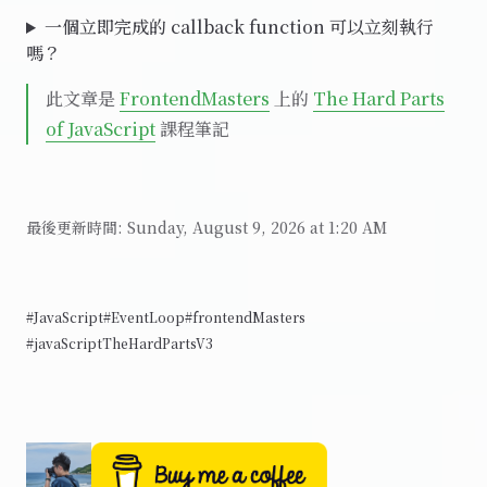
一個立即完成的 callback function 可以立刻執行
嗎？
此文章是
FrontendMasters
上的
The Hard Parts
of JavaScript
課程筆記
最後更新時間:
Sunday, August 9, 2026 at 1:20 AM
#JavaScript
#EventLoop
#frontendMasters
#javaScriptTheHardPartsV3