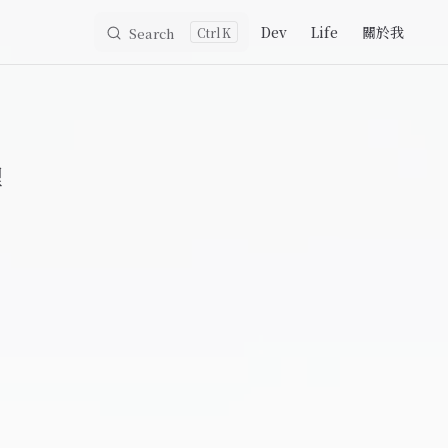
Main Navigation
Dev
Life
關於我
Search
K
理