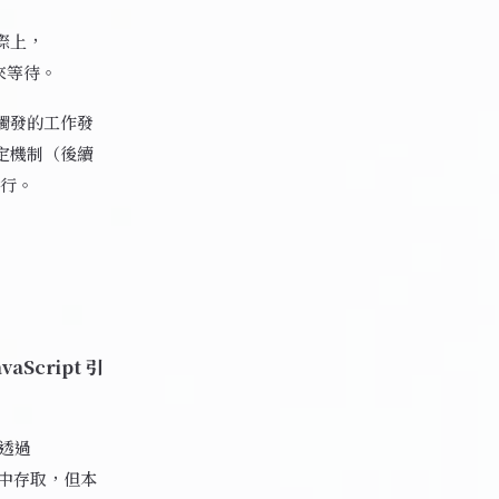
實際上，
來等待。
正觸發的工作發
特定機制（後續
執行。
Script 引
以透過
pt 中存取，但本