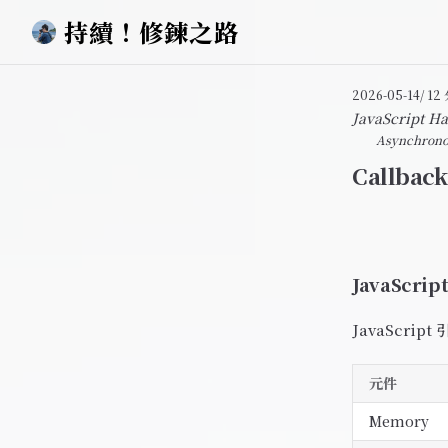
持續！修鍊之路
Skip to content
2026-05-14
/ 1
JavaScript Ha
Asynchronou
Callbac
JavaScr
JavaScri
元件
Memory