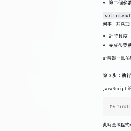
第二個參
setTimeout
何事，其真正
計時長度：1
完成後要
計時器一旦在瀏
第 3 步：執行 
JavaScr
Me first!
此時全域程式