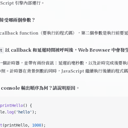
aScript 引擎內部運行。
接受哪兩個參數？
callback function（要執行的程式碼），第二個參數是執行前
以 callback 和延遲時間被呼叫後，Web Browser 中會
ut
個計時器，並帶有兩份資訊：延遲的毫秒數，以及計時完成後要執行的 
 的參照。計時器在背景倒數的同時，JavaScript 繼續執行後續的程式
console 輸出順序為何？請說明原因。
printHello
() {
le.
log
(
'hello'
);
t
(printHello, 
1000
);