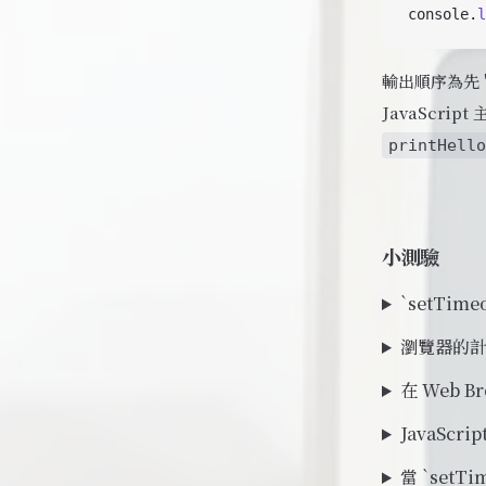
console.
l
輸出順序為先 'm
JavaScri
printHello
小測驗
`setTi
瀏覽器的
在 Web 
JavaSc
當 `setT