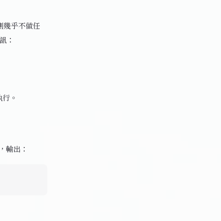
這一側幾乎不做任
資訊：
執行。
，輸出：