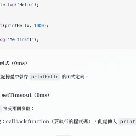
le.
log
(
'Hello'
);
t
(printHello, 
1000
);
og
(
'Me first!'
);
告函式（0ms）
pt 在記憶體中儲存
的函式定義。
printHello
 setTimeout（0ms）
接受兩個參數：
數
：callback function（要執行的程式碼），此處傳入
print