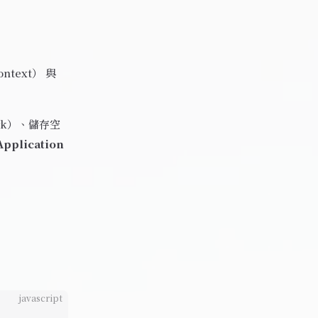
ntext）
與
rk）、儲存空
pplication
javascript