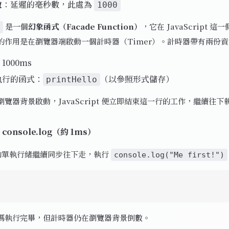
數
：延遲的毫秒數，此處為
1000
是一個
幻象函式（Facade Function）
，它在 JavaScript 
的作用是在瀏覽器端啟動一個計時器（Timer）。計時器帶有兩份
000ms
執行的函式：
（以參照形式儲存）
printHello
覽器背景啟動，JavaScript 便立即結束這一行的工作，繼續往下
console.log（約 1ms）
ipt 的單執行緒繼續同步往下走，執行
console.log("Me first!")
碼執行完畢，但計時器仍在瀏覽器背景倒數。