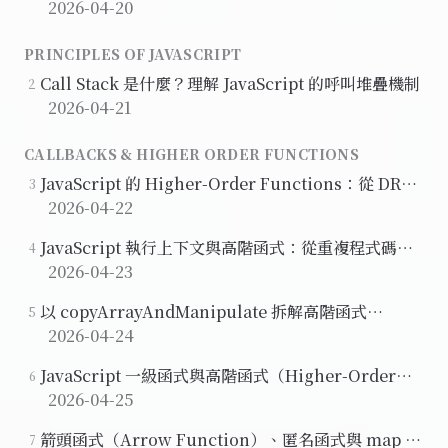
（Execution Context）
2026-04-20
PRINCIPLES OF JAVASCRIPT
Call Stack 是什麼？理解 JavaScript 的呼叫堆疊機制
2
2026-04-21
CALLBACKS & HIGHER ORDER FUNCTIONS
JavaScript 的 Higher-Order Functions：從 DRY
3
到函式作為參數
2026-04-22
JavaScript 執行上下文與高階函式：從重複程式碼到
4
通用化設計
2026-04-23
以 copyArrayAndManipulate 拆解高階函式
5
(Higher-Order Function) 的執行原理
2026-04-24
JavaScript 一級函式與高階函式（Higher-Order
6
Function）入門
2026-04-25
箭頭函式（Arrow Function）、匿名函式與 map 方
7