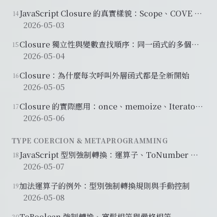
JavaScript Closure 的真實樣貌：Scope、COVE 與
14
詞彙作用域
2026-05-03
Closure 獨立性與變數查找順序：同一函式的多個閉
15
包互不干擾
2026-05-04
Closure：為什麼每次呼叫外層函式都是全新開始
16
2026-05-05
Closure 的實際應用：once、memoize、Iterator
17
與 Module Pattern
2026-05-06
TYPE COERCION & METAPROGRAMMING
JavaScript 型別強制轉換：運算子、ToNumber 與
18
DOM 字串
2026-05-07
加法運算子的例外：型別強制轉換規則與手動控制
19
2026-05-08
ToBoolean 強制轉換、寬鬆相等與嚴格相等
20