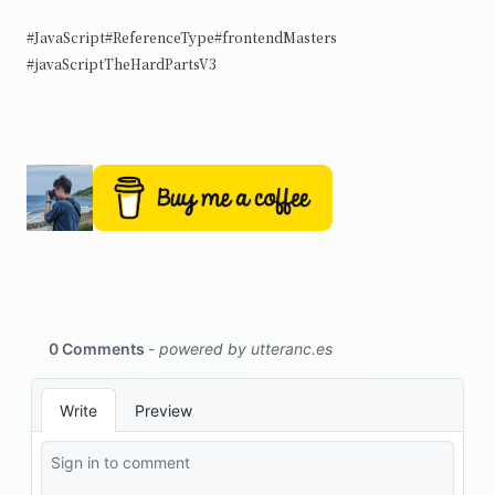
#JavaScript
#ReferenceType
#frontendMasters
#javaScriptTheHardPartsV3