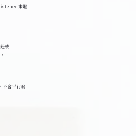
istener 來避
按鈕或
件。
行，不會平行發