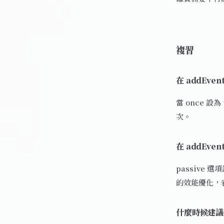
複習
在 addEve
當 once 
次。
在 addEve
passiv
的效能優化，
什麼時候建議使用