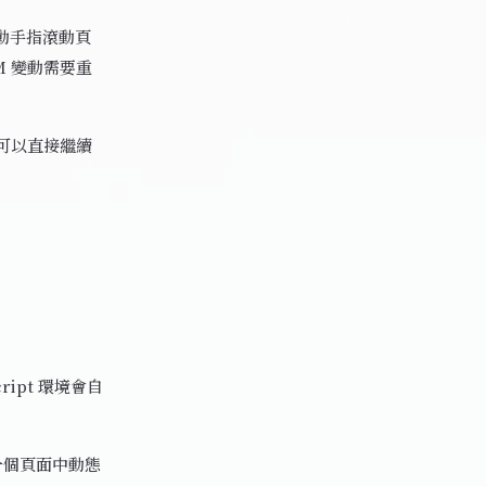
滑動手指滾動頁
M 變動需要重
可以直接繼續
ipt 環境會自
一個頁面中動態