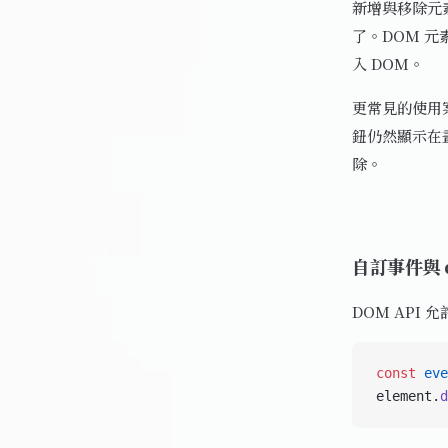
新增與移除元
了。DOM 元
入 DOM。
更常見的使用
鈕仍然顯示在
除。
自訂事件與 di
DOM AP
const
 eve
element.
d