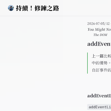
持續！修鍊之路
Skip to content
2026-07-05
/ 1
You Might No
The DOM
addEve
上一篇
比較
中的優勢
自訂事件
addEven
addEventLi