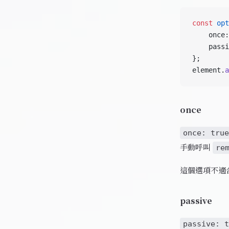
const
 opt
    once:
    passi
};
element.
a
once
once: true
手動呼叫
re
這個選項不適
passive
passive: t