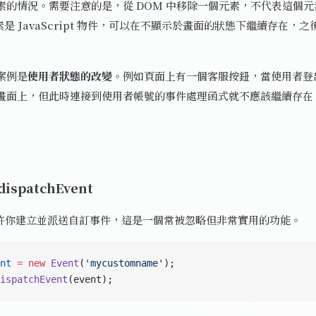
素的情況。需要注意的是，從 DOM 中移除一個元素，不代表這個
素是 JavaScript 物件，可以在不顯示於畫面的狀態下繼續存在，
案例是
使用者狀態的改變
。例如頁面上有一個客服按鈕，當使用者登
畫面上，但此時連接到使用者帳號的事件處理函式就不應該繼續存在
spatchEvent
I 允許你建立並派送自訂事件，這是一個常被忽略但非常實用的功能。
nt
 =
 new
 Event
(
'mycustomname'
);
ispatchEvent
(event);