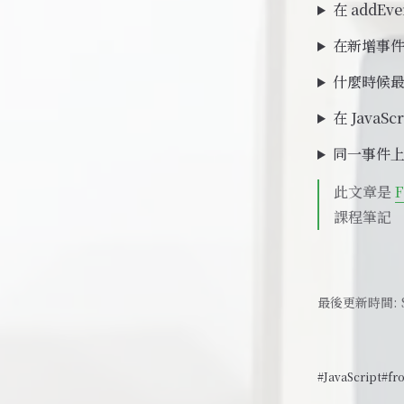
在 addEv
在新增事件
什麼時候最適合
在 Java
同一事件
此文章是
F
課程筆記
最後更新時間:
#JavaScript
#fr