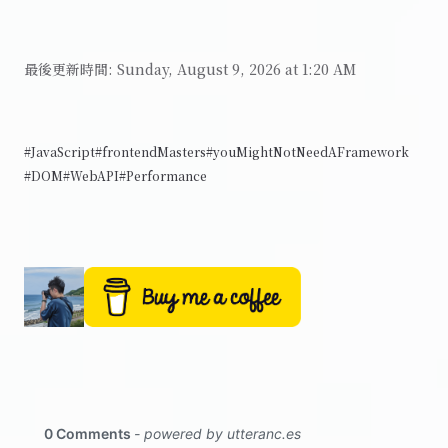
最後更新時間:
Sunday, August 9, 2026 at 1:20 AM
#JavaScript
#frontendMasters
#youMightNotNeedAFramework
#DOM
#WebAPI
#Performance