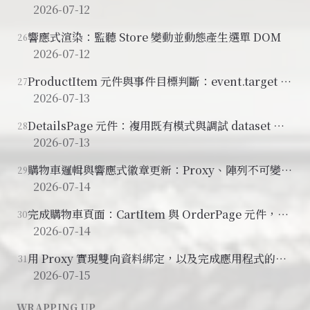
2026-07-12
響應式渲染：監聽 Store 變動並動態產生選單 DOM
26
2026-07-12
ProductItem 元件與事件目標判斷：event.target 與
27
event.currentTarget
2026-07-13
DetailsPage 元件：複用既有模式與調試 dataset 命
28
名
2026-07-13
購物車邏輯與響應式徽章更新：Proxy、陣列不可變性
29
與全域事件
2026-07-14
完成購物車頁面：CartItem 與 OrderPage 元件，以
30
及元件註冊的關鍵機制
2026-07-14
用 Proxy 實現雙向資料綁定，以及完成應用程式的最
31
後修正
2026-07-15
WRAPPING UP