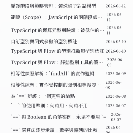
編譯階段與範疇管理：彈珠桶子對話模型
2026-06-12
2026-06-
範疇（Scope）：JavaScript 的兩階段處理
12
模型
2026-06-
TypeScript 的運算元型別驗證：被低估的功
11
能
自訂型別與函式參數的型別標註
2026-06-10
TypeScript 與 Flow 的型別推斷與型別標註
2026-06-10
2026-06-
TypeScript 與 Flow：靜態型別工具的優點
09
與侷限
相等性練習解析：`findAll` 的實作邏輯
2026-06-09
2026-06-
相等性練習：實作受控制的強制相等搜尋函
08
式
為 `==` 辯護：一個更強的論點
2026-06-08
`==` 的使用準則：何時用、何時不用
2026-06-07
2026-
`==` 與 Boolean 的角落案例：永遠不要用 `==
06-07
true` 或 `== false`
2026-06-
`==` 演算法逐步走讀：數字與陣列的比較案
06