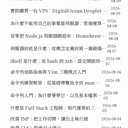
08-09
Solaris／Linux／BSD 三大分支，以及三個組成部
2026-
實際購買一台 VPS：DigitalOcean Droplet 建
分
08-09
立流程，地區與 Ubuntu LTS 作業系統怎麼選
2026-
為什麼不能用自己的筆電當伺服器：雲端運算、
08-08
虛擬化與 VPS 的關係
2026-
從零把 Node.js 伺服器跑起來：Homebrew、
08-08
NVM 與最陽春的 HTML 檔案
2026-
伺服器到底是什麼：從概念定義到寫一個最陽春
08-07
的 Node.js Server
2026-08-
Shell 是什麼：從 bash 到 zsh，設定開啟終端
07
機時的問候語
命令列迷路指南與 Vim 三種模式入門
2026-08-06
2026-08-
命令列練習解答：從基礎導覽指令到 man
06
page 的使用習慣
2026-08-
命令列入門：為什麼要學它，以及基本檔案操
05
作指令
2026-08-
什麼是 Full Stack 工程師：現代運算的三大
05
支柱
改善 INP：把工作切開，讓出主執行緒
2026-08-04
改善 CLS：版面尺寸提示
2026-08-04