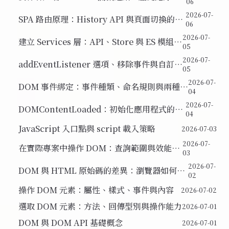
06
深度連結
2026-07-
SPA 路由原理：History API 與頁面切換的兩
06
種策略
2026-07-
建立 Services 層：API、Store 與 ES 模組系
05
統
2026-07-
addEventListener 選項、移除事件與自訂事
05
件
2026-07-
DOM 事件綁定：事件種類、命名規則與兩種綁
04
定方式比較
2026-07-
DOMContentLoaded：初始化應用程式的正
04
確時機
JavaScript 入口點與 script 載入策略
2026-07-03
2026-07-
在實際專案中操作 DOM：查詢範圍與效能意
03
識
2026-07-
DOM 與 HTML 原始碼的差異：瀏覽器如何解
02
析與補全結構
操作 DOM 元素：屬性、樣式、事件與內容
2026-07-02
選取 DOM 元素：方法、回傳型別與操作能力
2026-07-01
DOM 與 DOM API 基礎概念
2026-07-01