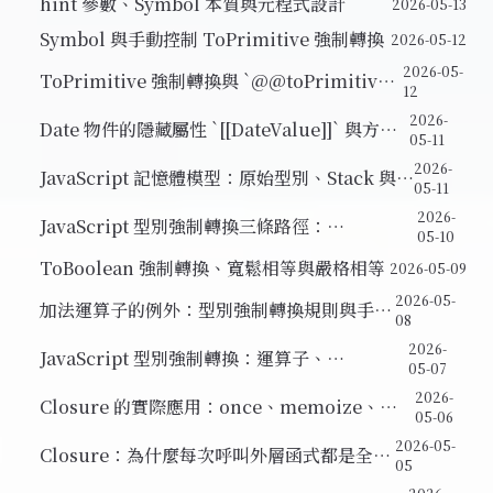
hint 參數、Symbol 本質與元程式設計
2026-05-13
Symbol 與手動控制 ToPrimitive 強制轉換
2026-05-12
2026-05-
ToPrimitive 強制轉換與 `@@toPrimitive`
12
隱藏屬性
2026-
Date 物件的隱藏屬性 `[[DateValue]]` 與方括
05-11
號記法動態存取
2026-
JavaScript 記憶體模型：原始型別、Stack 與
05-11
Heap、物件參考比較
2026-
JavaScript 型別強制轉換三條路徑：
05-10
ToNumber、ToString、ToBoolean
ToBoolean 強制轉換、寬鬆相等與嚴格相等
2026-05-09
2026-05-
加法運算子的例外：型別強制轉換規則與手動
08
控制
2026-
JavaScript 型別強制轉換：運算子、
05-07
ToNumber 與 DOM 字串
2026-
Closure 的實際應用：once、memoize、
05-06
Iterator 與 Module Pattern
2026-05-
Closure：為什麼每次呼叫外層函式都是全新
05
開始