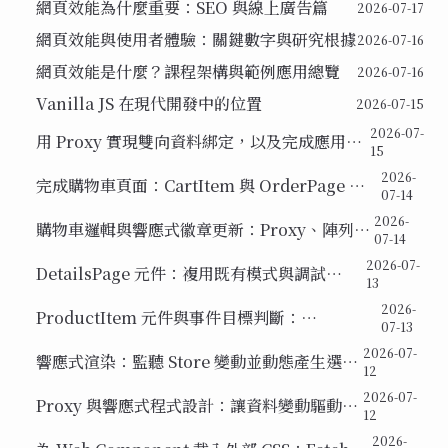
網頁效能為什麼重要：SEO 與線上廣告篇
2026-07-17
網頁效能與使用者體驗：關鍵數字與研究根據
2026-07-16
網頁效能是什麼？課程架構與範例應用總覽
2026-07-16
Vanilla JS 在現代開發中的位置
2026-07-15
2026-07-
用 Proxy 實現雙向資料綁定，以及完成應用程
15
式的最後修正
2026-
完成購物車頁面：CartItem 與 OrderPage 元
07-14
件，以及元件註冊的關鍵機制
2026-
購物車邏輯與響應式徽章更新：Proxy、陣列不
07-14
可變性與全域事件
2026-07-
DetailsPage 元件：複用既有模式與調試
13
dataset 命名
2026-
ProductItem 元件與事件目標判斷：
07-13
event.target 與 event.currentTarget
2026-07-
響應式渲染：監聽 Store 變動並動態產生選單
12
DOM
2026-07-
Proxy 與響應式程式設計：讓資料變動驅動
12
UI 更新
2026-