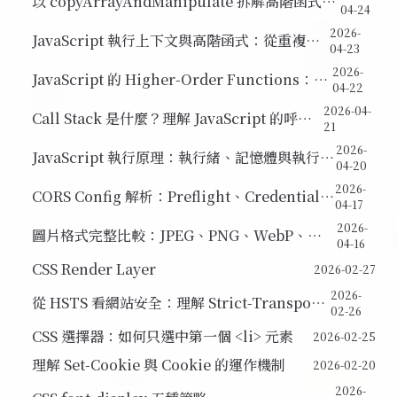
以 copyArrayAndManipulate 拆解高階函式
04-24
(Higher-Order Function) 的執行原理
2026-
JavaScript 執行上下文與高階函式：從重複程
04-23
式碼到通用化設計
2026-
JavaScript 的 Higher-Order Functions：從
04-22
DRY 到函式作為參數
2026-04-
Call Stack 是什麼？理解 JavaScript 的呼叫
21
堆疊機制
2026-
JavaScript 執行原理：執行緒、記憶體與執行環
04-20
境（Execution Context）
2026-
CORS Config 解析：Preflight、Credentials
04-17
與 Response Headers
2026-
圖片格式完整比較：JPEG、PNG、WebP、
04-16
AVIF 的壓縮、透明與色域差異
CSS Render Layer
2026-02-27
2026-
從 HSTS 看網站安全：理解 Strict-Transport-
02-26
Security Header
CSS 選擇器：如何只選中第一個 <li> 元素
2026-02-25
理解 Set-Cookie 與 Cookie 的運作機制
2026-02-20
2026-