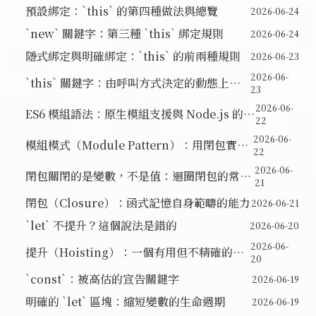
的函式
預設綁定：`this` 的第四種做法與總覽
2026-06-24
`new` 關鍵字：第三種 `this` 綁定規則
2026-06-24
隱式綁定與明確綁定：`this` 的前兩種規則
2026-06-23
2026-06-
`this` 關鍵字：由呼叫方式決定的動態上下
23
文
2026-06-
ES6 模組語法：原生模組支援與 Node.js 的相
22
容之路
2026-06-
模組模式（Module Pattern）：用閉包實現
22
封裝
2026-06-
閉包關閉的是變數，不是值：迴圈閉包的常見
21
陷阱
閉包（Closure）：函式記憶自身範疇的能力
2026-06-21
`let` 不提升？這個說法是錯的
2026-06-20
2026-06-
提升（Hoisting）：一個有用但不精確的比
20
喻
`const`：被高估的宣告關鍵字
2026-06-19
明確的 `let` 區塊：縮短變數的生命週期
2026-06-19