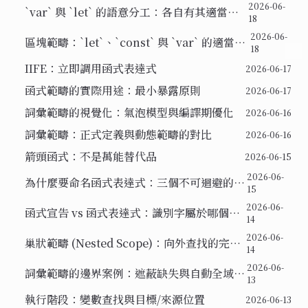
2026-06-
`var` 與 `let` 的語意分工：各自有其適當的
18
位置
2026-06-
區塊範疇：`let`、`const` 與 `var` 的適當使
18
用場景
IIFE：立即調用函式表達式
2026-06-17
函式範疇的實際用途：最小暴露原則
2026-06-17
詞彙範疇的視覺化：氣泡模型與編譯期優化
2026-06-16
詞彙範疇：正式定義與動態範疇的對比
2026-06-16
箭頭函式：不是萬能替代品
2026-06-15
2026-06-
為什麼要命名函式表達式：三個不可迴避的理
15
由
2026-06-
函式宣告 vs 函式表達式：識別字屬於哪個範
14
疇
2026-06-
巢狀範疇 (Nested Scope)：向外查找的完整
14
鏈
2026-06-
詞彙範疇的邊界案例：遮蔽缺失與自動全域變
13
數
執行階段：變數查找與目標/來源位置
2026-06-13