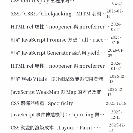
CSS font-display 五種策略
02-17
（auto/block/swap/fallback/optional）
2026-02-
XSS／CSRF／Clickjacking／MITM 名詞整
16
理
2026-
HTML rel 屬性：noopener 與 noreferrer 的
02-14
差異及安全性應用
2026-
理解 JavaScript Promise 方法：all、race、
02-10
any、allSettled
2026-01-
理解 JavaScript Generator 函式與 yield 運
09
作原理
2026-
HTML rel 屬性：noopener 與 noreferrer 的
01-07
差異及安全性應用
2025-12-
理解 Web Vitals | 提升網站效能與使用者體驗
18
的關鍵指標
2025-12-
JavaScript WeakMap 與 Map 的差異及實際
17
應用
CSS 選擇器權重 | Specificity
2025-12-16
2025-
JavaScript 事件傳遞機制：Capturing 與
12-15
Bubbling 的執行順序
2025-12-
CSS 動畫的渲染成本（Layout、Paint、
13