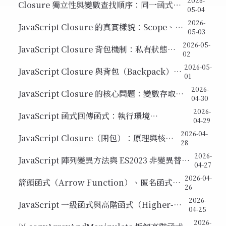
2026-
Closure 獨立性與變數查找順序：同一函式的
05-04
多個閉包互不干擾
2026-
JavaScript Closure 的真實樣貌：Scope、
05-03
COVE 與詞彙作用域
2026-05-
JavaScript Closure 背包機制：私有狀態如
02
何被保留
2026-05-
JavaScript Closure 與背包（Backpack）的
01
運作機制
2026-
JavaScript Closure 的核心問題：變數存取由
04-30
定義位置還是呼叫位置決定？
2026-
JavaScript 函式回傳函式：執行環境
04-29
(Execution Context) 與 Call Stack 運作解析
2026-04-
JavaScript Closure（閉包）：原理與核心
28
應用
2026-
JavaScript 陣列變異方法與 ES2023 非變異替代
04-27
方案（Pure Function、Side Effect）
2026-04-
箭頭函式（Arrow Function）、匿名函式與
26
map 方法
2026-
JavaScript 一級函式與高階函式（Higher-
04-25
Order Function）入門
2026-