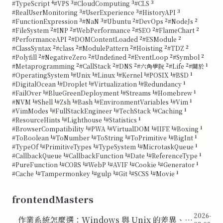
4
3
3
3
#TypeScript
#VPS
#CloudComputing
#CLS
3
3
3
#RealUserMonitoring
#UserExperience
#HistoryAPI
3
3
2
2
2
#FunctionExpression
#NaN
#Ubuntu
#DevOps
#NodeJs
2
2
2
2
2
#FileSystem
#INP
#WebPerformance
#SEO
#FlameChart
2
2
2
#PerformanceAPI
#DOMContentLoaded
#ESModule
2
2
2
2
2
#ClassSyntax
#class
#ModulePattern
#Hoisting
#TDZ
2
2
2
2
2
#Polyfill
#NegativeZero
#Undefined
#EventLoop
#Symbol
2
2
2
2
2
1
#Metaprogramming
#CallStack
#DNS
#六角學院
#Life
#關於
1
1
1
1
1
1
#OperatingSystem
#Unix
#Linux
#Kernel
#POSIX
#BSD
1
1
1
1
#DigitalOcean
#Droplet
#Virtualization
#Redundancy
1
1
1
1
#FailOver
#BlueGreenDeployment
#Streams
#Homebrew
1
1
1
1
1
1
#NVM
#Shell
#Zsh
#Bash
#EnvironmentVariables
#Vim
1
1
1
1
#VimModes
#FullStackEngineer
#TechStack
#Caching
1
1
1
#ResourceHints
#Lighthouse
#Statistics
1
1
1
1
1
#BrowserCompatibility
#PWA
#VirtualDOM
#IIFE
#Boxing
1
1
1
1
1
#ToBoolean
#ToNumber
#ToString
#ToPrimitive
#BigInt
1
1
1
1
#TypeOf
#PrimitiveTypes
#TypeSystem
#MicrotaskQueue
1
1
1
1
#CallbackQueue
#CallbackFunction
#Date
#ReferenceType
1
1
1
1
1
1
#PureFunction
#CORS
#WebP
#AVIF
#Cookie
#Generator
1
1
1
1
1
1
#Cache
#Tampermonkey
#gulp
#Git
#SCSS
#Movie
frontendMasters
2026-
作業系統怎麼選：Windows 與 Unix 的差異、