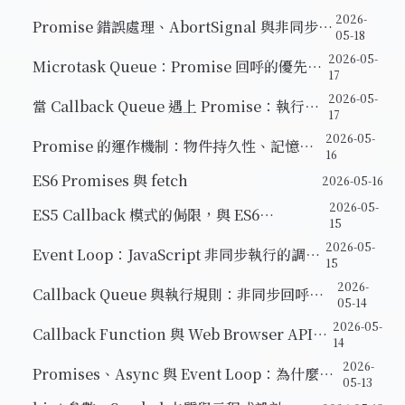
型鏈基礎
2026-
Promise 錯誤處理、AbortSignal 與非同步
05-18
JavaScript 總結
2026-05-
Microtask Queue：Promise 回呼的優先執
17
行機制
2026-05-
當 Callback Queue 遇上 Promise：執行順
17
序追蹤
2026-05-
Promise 的運作機制：物件持久性、記憶體
16
參照
ES6 Promises 與 fetch
2026-05-16
2026-05-
ES5 Callback 模式的侷限，與 ES6
15
Promises 的登場
2026-05-
Event Loop：JavaScript 非同步執行的調度
15
核心
2026-
Callback Queue 與執行規則：非同步回呼如
05-14
何回到 JavaScript
2026-05-
Callback Function 與 Web Browser APIs
14
的運作原理
2026-
Promises、Async 與 Event Loop：為什麼
05-13
JavaScript 需要非同步機制