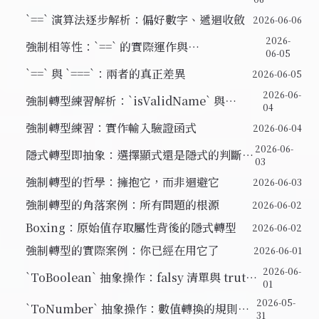
例
`==` 演算法逐步解析：偏好數字、遞迴收斂
2026-06-06
2026-
強制相等性：`==` 的實際運作與
06-05
`null`/`undefined` 的特殊關係
`==` 與 `===`：兩者的真正差異
2026-06-05
2026-06-
強制轉型練習解析：`isValidName` 與
04
`hoursAttended`
強制轉型練習：實作輸入驗證函式
2026-06-04
2026-06-
隱式轉型即抽象：選擇顯式還是隱式的判斷框
03
架
強制轉型的哲學：擁抱它，而非迴避它
2026-06-03
強制轉型的角落案例：所有問題的根源
2026-06-02
Boxing：原始值存取屬性背後的隱式轉型
2026-06-02
強制轉型的實際案例：你已經在用它了
2026-06-01
2026-06-
`ToBoolean` 抽象操作：falsy 清單與 truthy
01
的判斷邏輯
2026-05-
`ToNumber` 抽象操作：數值轉換的規則與
31