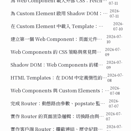
為 Web Component 載入外部 CSS：Fetch
07-11
API 與效能優化
2026-
為 Custom Element 啟用 Shadow DOM：樣
07-11
式封裝的實際效果
2026-
在 Custom Element 中載入 Template：
07-10
connectedCallback 與 Shadow DOM 的必要性
2026-07-
建立第一個 Web Component：頁面元件的
10
實作起點
2026-07-
Web Components 的 CSS 策略與常見問題
09
釐清
2026-07-
Shadow DOM：Web Components 的樣式
09
封裝機制
2026-07-
HTML Templates：在 DOM 中定義惰性的
08
HTML 片段
2026-
Web Components 與 Custom Elements：瀏
07-08
覽器原生的元件化方式
2026-
完成 Router：動態路由參數、popstate 監聽
07-07
與瀏覽器歷史導覽
2026-07-
實作 Router 的頁面渲染邏輯：切換路由與清
07
除容器
2026-07-
實作客戶端 Router：攔截連結、歷史紀錄與