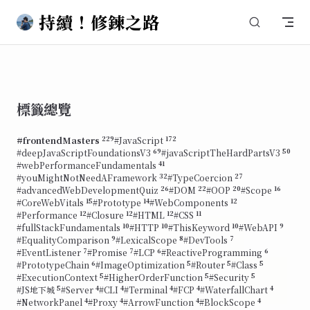
持續！修鍊之路
Skip to content
標籤總覽
229
172
#frontendMasters
#JavaScript
69
50
#deepJavaScriptFoundationsV3
#javaScriptTheHardPartsV3
41
#webPerformanceFundamentals
32
27
#youMightNotNeedAFramework
#TypeCoercion
26
22
20
16
#advancedWebDevelopmentQuiz
#DOM
#OOP
#Scope
15
14
12
#CoreWebVitals
#Prototype
#WebComponents
12
12
12
11
#Performance
#Closure
#HTML
#CSS
10
10
10
9
#fullStackFundamentals
#HTTP
#ThisKeyword
#WebAPI
9
8
7
#EqualityComparison
#LexicalScope
#DevTools
7
7
6
6
#EventListener
#Promise
#LCP
#ReactiveProgramming
6
5
5
5
#PrototypeChain
#ImageOptimization
#Router
#Class
5
5
5
#ExecutionContext
#HigherOrderFunction
#Security
5
4
4
4
4
4
#JS地下城
#Server
#CLI
#Terminal
#FCP
#WaterfallChart
4
4
4
4
#NetworkPanel
#Proxy
#ArrowFunction
#BlockScope