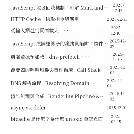
Composite）
2025-
JavaScript 垃圾回收機制：理解 Mark and
12-12
Sweep 演算法與記憶體管理
HTTP Cache：快取指令與應用
2025-12-11
2025-
從輸入網址到頁面載入：
12-10
PerformanceNavigationTiming
2025-12-
JavaScript 展開運算子的淺拷貝陷阱：物件參
09
考問題解析
2025-
前端資源預加載：dns-prefetch、
12-08
preconnect、prefetch、preload
2025-12-
瀏覽器的呼叫堆疊與事件循環 | Call Stack &
04
Event Loop
2025-12-
DNS 解析流程 | Resolving Domain
04
Requests
2025-12-
渲染流程與合成 | Rendering Pipeline &
02
Compositing
async vs. defer
2025-12-01
2025-
bfcache 是什麼？為什麼 unload 會讓頁面失
02-15
去 bfcache 資格